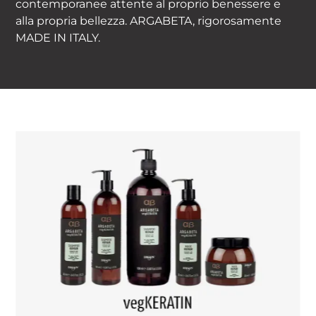
contemporanee attente al proprio benessere e
alla propria bellezza. ARGABETA, rigorosamente
MADE IN ITALY.