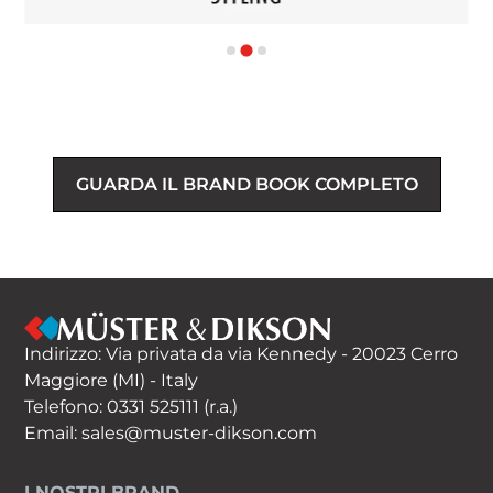
GUARDA IL BRAND BOOK COMPLETO
Indirizzo: Via privata da via Kennedy - 20023 Cerro
Maggiore (MI) - Italy
Telefono:
0331 525111
(r.a.)
Email:
sales@muster-dikson.com
I NOSTRI BRAND