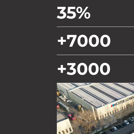
35%
+7000
+3000