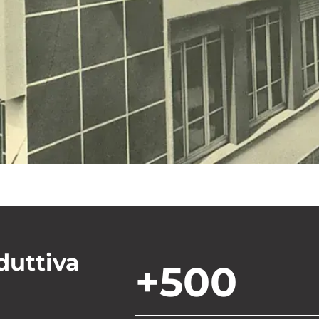
duttiva
+500