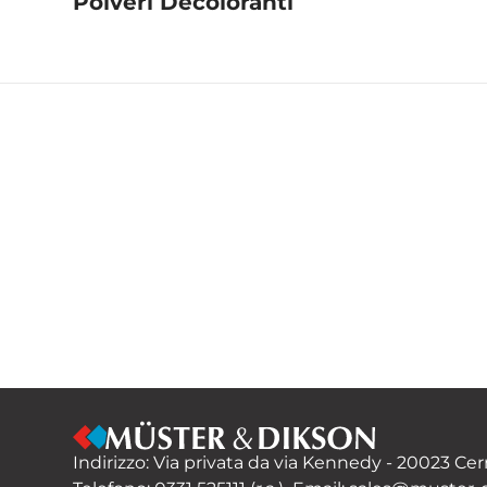
Polveri Decoloranti
Indirizzo: Via privata da via Kennedy - 20023 Cer