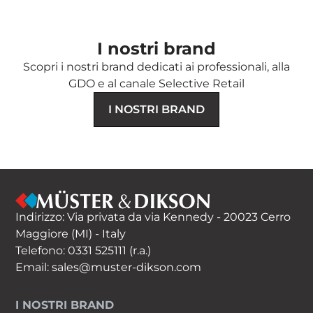
I nostri brand
Scopri i nostri brand dedicati ai professionali, alla
GDO e al canale Selective Retail
I NOSTRI BRAND
Indirizzo: Via privata da via Kennedy - 20023 Cerro
Maggiore (MI) - Italy
Telefono:
0331 525111
(r.a.)
Email:
sales@muster-dikson.com
I NOSTRI BRAND